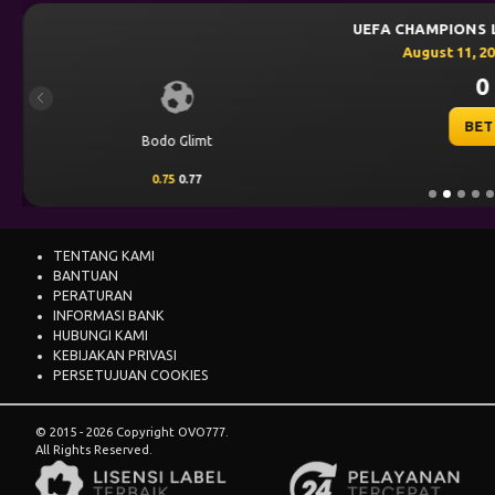
UEFA CHAMPIONS 
August 11, 20
0 
Previous
BET
Bodo Glimt
0.75
0.77
TENTANG KAMI
BANTUAN
PERATURAN
INFORMASI BANK
HUBUNGI KAMI
KEBIJAKAN PRIVASI
PERSETUJUAN COOKIES
© 2015 - 2026 Copyright OVO777.
All Rights Reserved.