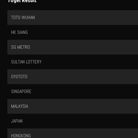
Togel Result
TOTO WUHAN
HK SIANG
SG METRO
SULTAN LOTTERY
OYOTOTO
SINGAPORE
MALAYSIA
JAPAN
HONGKONG