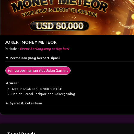
JOKER : MONEY METEOR
Periode :
Event berlangsung setiap hari
Permainan yang berpartisipasi
Semua permainan slot JokerGaming
Aturan :
Total hadiah senilai $80,000 USD.
Hadiah Grand Jackpot dari Jokergaming.
Syarat & Ketentuan