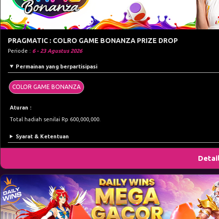
PRAGMATIC : COLRO GAME BONANZA PRIZE DROP
Periode :
6 - 23 Agustus 2026
Permainan yang berpartisipasi
COLOR GAME BONANZA
Aturan :
Total hadiah senilai Rp 600,000,000.
Syarat & Ketentuan
Detai